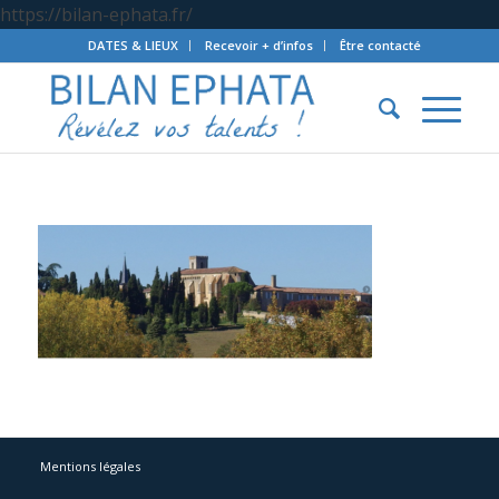
https://bilan-ephata.fr/
DATES & LIEUX
Recevoir + d’infos
Être contacté
Mentions légales